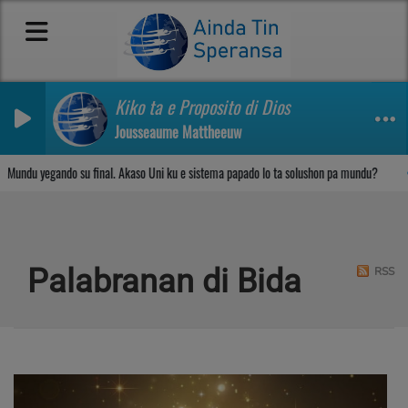
Kiko ta e Proposito di Dios
Jousseaume Mattheeuw
Sosega den Señor
du yegando su final. Akaso Uni ku e sistema papado lo ta solushon pa mundu?
Palabranan di Bida
RSS