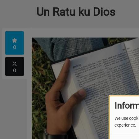
Un Ratu ku Dios
0
0
Inform
We use cooki
experience.