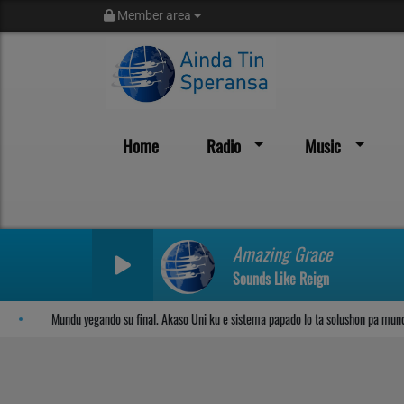
Member area
Home
Radio
Music
Sosega den Señor
Amazing Grace
Sounds Like Reign
Mundu yegando su final. Akaso Uni ku e sistema papado lo ta solushon pa mundu?