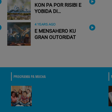
KON PA POR RISIBI E
YOBIDA DI
AWASERU(SPIRITU
SANTU)?
4 YEARS AGO
E MENSAHERO KU
GRAN OUTORIDAT
PROGRAMA PA MUCHA