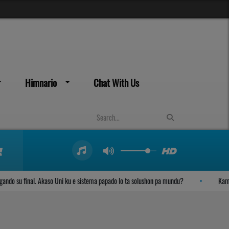
Himnario
Chat With Us
u final. Akaso Uni ku e sistema papado lo ta solushon pa mundu?
Kambio di K