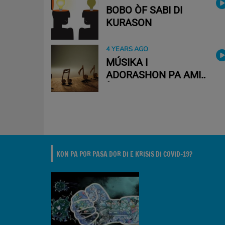
BOBO ÒF SABI DI
KURASON
4 YEARS AGO
MÚSIKA I
ADORASHON PA AMI
ÒF PA DIOS?
KON PA POR PASA DOR DI E KRISIS DI COVID-19?