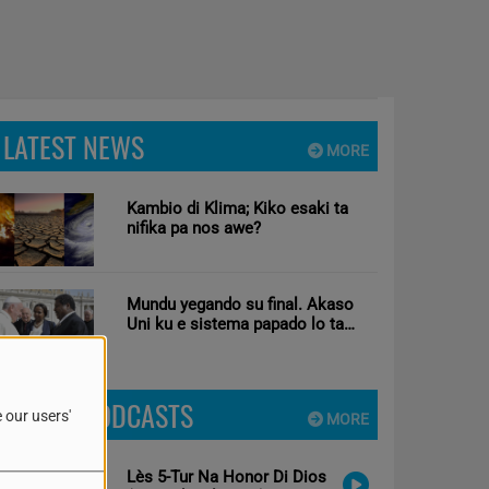
LATEST NEWS
MORE
Kambio di Klima; Kiko esaki ta
nifika pa nos awe?
Mundu yegando su final. Akaso
Uni ku e sistema papado lo ta
solushon pa mundu?
LATEST PODCASTS
 our users'
MORE
Lès 5-Tur Na Honor Di Dios