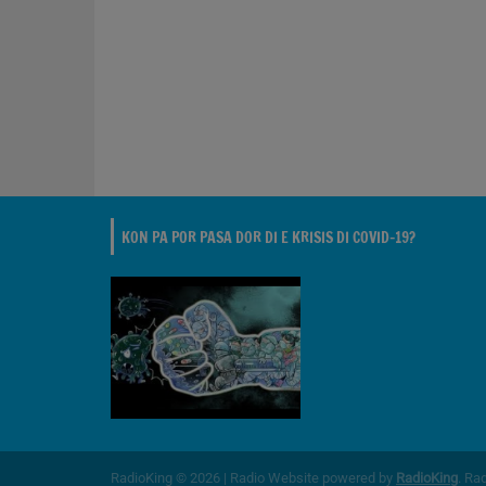
KON PA POR PASA DOR DI E KRISIS DI COVID-19?
RadioKing © 2026 | Radio Website powered by
RadioKing
. Ra