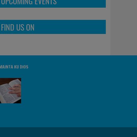
UPCOMING EVENTS
FIND US ON
MAINTA KU DIOS