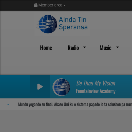
Member area
Home
Radio
Music
Sosega den Señor
Be Thou My Vision
Fountainview Academy
Mundu yegando su final. Akaso Uni ku e sistema papado lo ta solushon pa mundu?