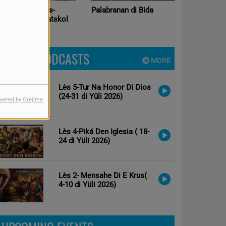
ke a keda atras-
Palabranan di Bida
Kultiva i K
epaso Les Sabatskol
LATEST PODCASTS
MORE
Lès 5-Tur Na Honor Di Dios
(24-31 di Yüli 2026)
wered by Orejime
Lès 4-Piká Den Iglesia ( 18-
24 di Yüli 2026)
Lès 2- Mensahe Di E Krus(
4-10 di Yüli 2026)