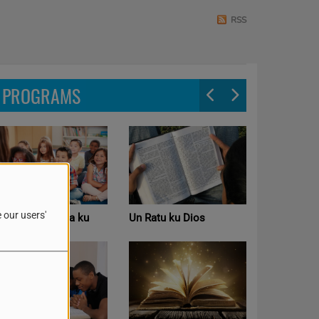
RSS
PROGRAMS
 our users'
spasio di mucha ku
Un Ratu ku Dios
Ban bek E
ante Ruth