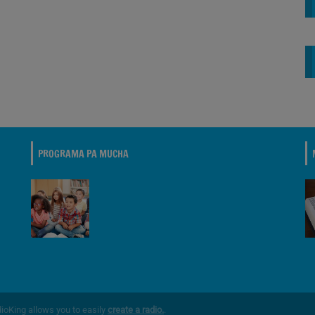
PROGRAMA PA MUCHA
dioKing allows you to easily
create a radio.
.