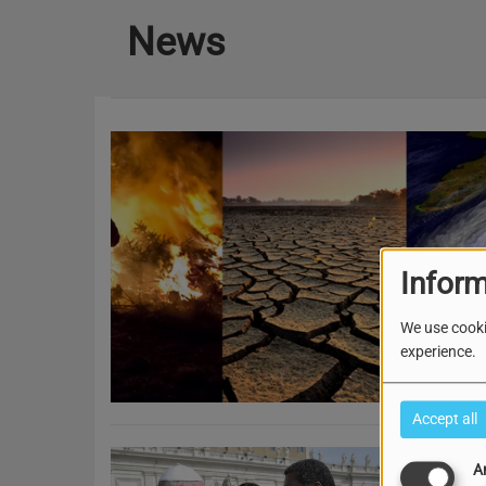
News
Inform
We use cooki
experience.
Accept all
MUNDU YEGANDO
A
MUNDU?