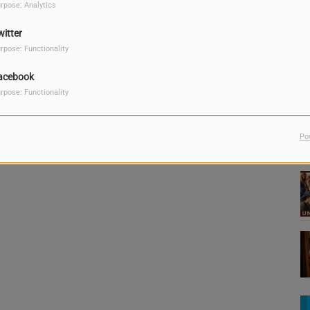
rpose: Analytics
do pa un aparente pas, pero beibel ta bisa ku destrukshon
Lo
R
 kua lado abo ta awe? Bo a propone pa biba pa Hesus i
witter
ibi di su pas enbes di e pas falsu di mundu?
rpose: Functionality
acebook
rpose: Functionality
Po