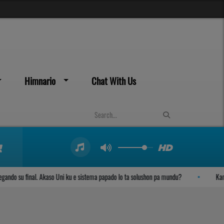
Himnario
Chat With Us
 su final. Akaso Uni ku e sistema papado lo ta solushon pa mundu?
Kambio d