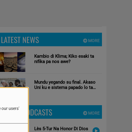
LATEST NEWS
MORE
Kambio di Klima; Kiko esaki ta
nifika pa nos awe?
Mundu yegando su final. Akaso
Uni ku e sistema papado lo ta
solushon pa mundu?
 our users'
LATEST PODCASTS
MORE
Lès 5-Tur Na Honor Di Dios