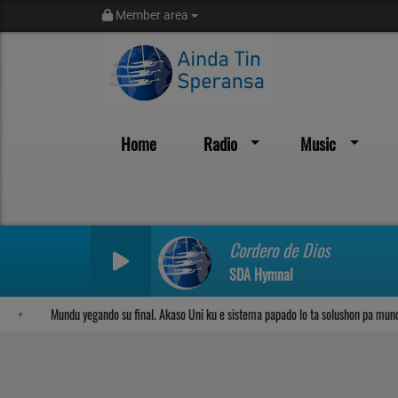
Member area
Home
Radio
Music
Sosega den Señor
Cordero de Dios
SDA Hymnal
Mundu yegando su final. Akaso Uni ku e sistema papado lo ta solushon pa mundu?