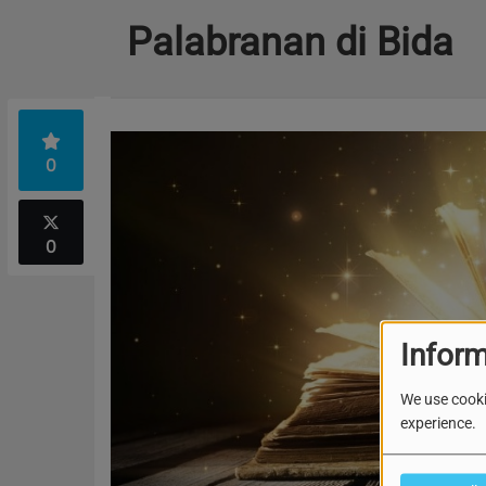
Palabranan di Bida
0
0
Inform
We use cooki
experience.