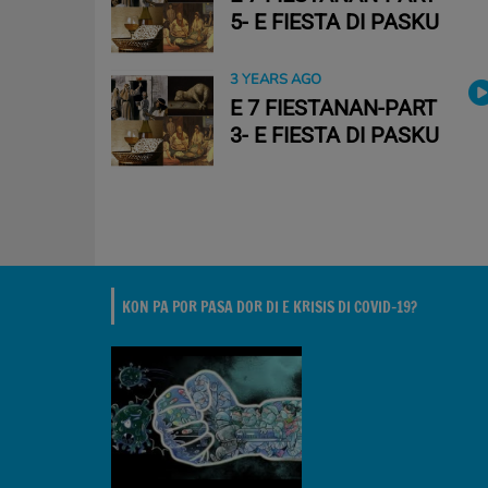
5- E FIESTA DI PASKU
3 YEARS AGO
E 7 FIESTANAN-PART
3- E FIESTA DI PASKU
KON PA POR PASA DOR DI E KRISIS DI COVID-19?