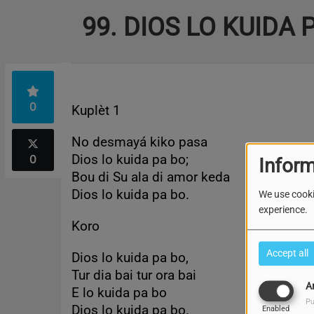
99. DIOS LO KUIDA 
0
Kuplèt 1
No desmayá kiko pasa
0
Dios lo kuida pa bo;
Inform
Bou di Su ala di amor keda
Dios lo kuida pa bo.
We use cooki
experience.
Koro
Accept all
Dios lo kuida pa bo,
Tur dia bai tur ora bai
A
E lo kuida pa bo
Pu
Dios lo kuida pa bo.
Enabled