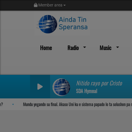
Member area
Home
Radio
Music
Sosega den Señor
Nitido rayo por Cristo
SDA Hymnal
Mundu yegando su final. Akaso Uni ku e sistema papado lo ta solushon pa mu