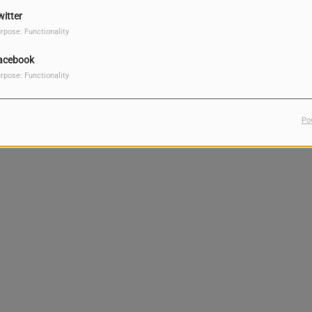
witter
rpose: Functionality
acebook
rpose: Functionality
Po