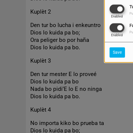
T
Kuplèt 2
Pu
Enabled
Den tur bo lucha i enkeuntro
F
Dios lo kuida pa bo;
Pu
Enabled
Ora peliger bo por haña
Dios lo kuida pa bo.
Save
Kuplèt 3
Den tur mester E lo proveé
Dios lo kuida pa bo
Nada bo pidi’E lo E no ninga
Dios lo kuida pa bo.
Kuplèt 4
No importa kiko bo prueba ta
Dios lo kuida pa bo;