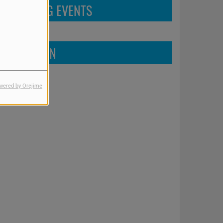
UPCOMING EVENTS
FIND US ON
wered by Orejime