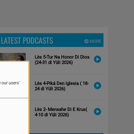
LATEST PODCASTS
MORE
Lès 5-Tur Na Honor Di Dios
(24-31 di Yüli 2026)
 our users'
Lès 4-Piká Den Iglesia ( 18-
24 di Yüli 2026)
Lès 2- Mensahe Di E Krus(
4-10 di Yüli 2026)