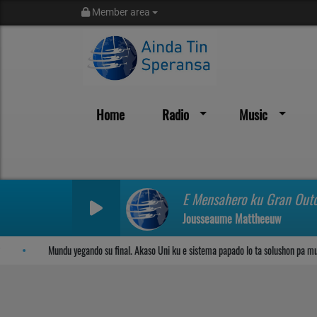
Member area
Home
Radio
Music
Sosega den Señor
E Mensahero ku Gran Outo
Jousseaume Mattheeuw
Mundu yegando su final. Akaso Uni ku e sistema papado lo ta solushon pa mund