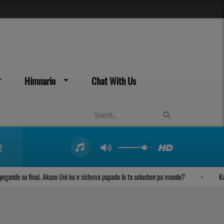
Himnario
Chat With Us
ndo su final. Akaso Uni ku e sistema papado lo ta solushon pa mundu?
Kambi