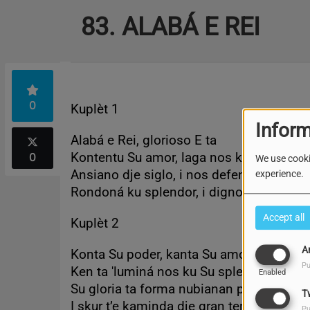
83. ALABÁ E REI
0
Kuplèt 1
Inform
Alabá e Rei, glorioso E ta
0
Kontentu Su amor, laga nos kanta
We use cooki
Ansiano dje siglo, i nos defensor
experience.
Rondoná ku splendor, i digno d’onor.
Accept all
Kuplèt 2
A
Konta Su poder, kanta Su amor
Pu
Ken ta 'luminá nos ku Su splendor
Enabled
Su gloria ta forma nubianan pisá
T
I skur t’e kaminda dje gran tempestat
Pu