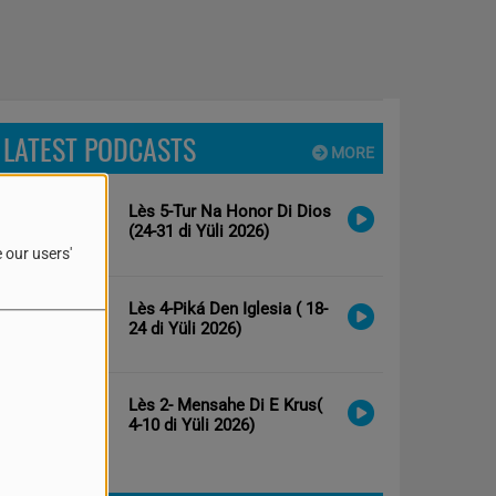
LATEST PODCASTS
MORE
Lès 5-Tur Na Honor Di Dios
(24-31 di Yüli 2026)
 our users'
Lès 4-Piká Den Iglesia ( 18-
24 di Yüli 2026)
Lès 2- Mensahe Di E Krus(
4-10 di Yüli 2026)