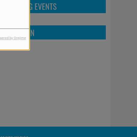
UPCOMING EVENTS
FIND US ON
wered by Orejime