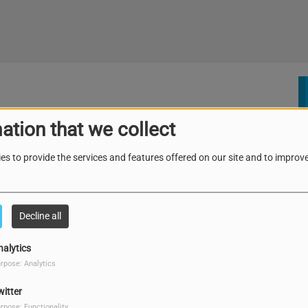
ation that we collect
es to provide the services and features offered on our site and to improve
Decline all
nalytics
rpose: Analytics
witter
rpose: Functionality