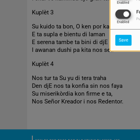
Enabled
Kuplèt 3
F
Pu
Enabled
Su kuido ta bon, O ken por kanta?
E ta supla e bientu di laman
Save
E serena tambe ta bini di djE
I awanan dushi pa kita nos set.
Kuplèt 4
Nos tur ta Su yu di tera traha
Den djE nos ta konfia sin nos faya
Su miserikòrdia kon firme e ta,
Nos Señor Kreador i nos Redentor.