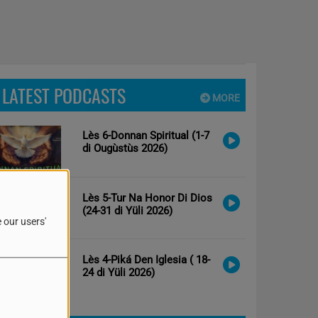
LATEST PODCASTS
MORE
Lès 6-Donnan Spiritual (1-7
di Ougùstùs 2026)
Lès 5-Tur Na Honor Di Dios
(24-31 di Yüli 2026)
 our users'
Lès 4-Piká Den Iglesia ( 18-
24 di Yüli 2026)