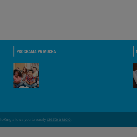
PROGRAMA PA MUCHA
dioKing allows you to easily
create a radio.
.