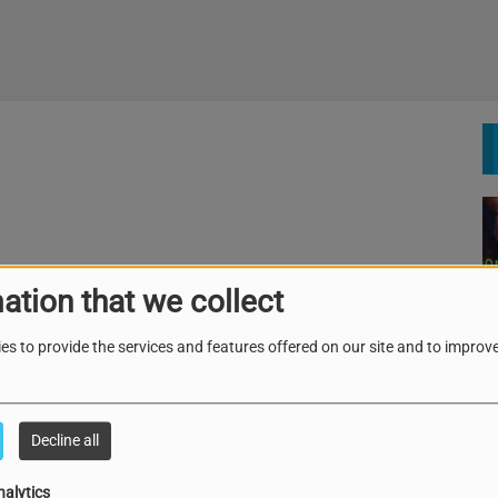
ation that we collect
es to provide the services and features offered on our site and to improve
Decline all
nalytics