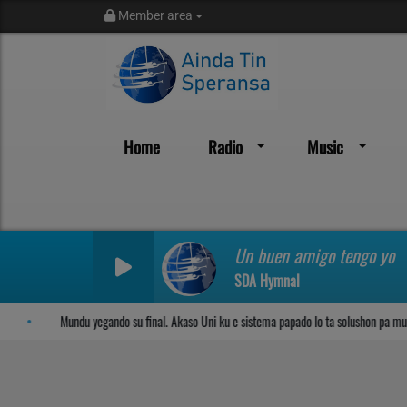
Member area
Home
Radio
Music
Sosega den Señor
Un buen amigo tengo yo
SDA Hymnal
Mundu yegando su final. Akaso Uni ku e sistema papado lo ta solushon pa mundu