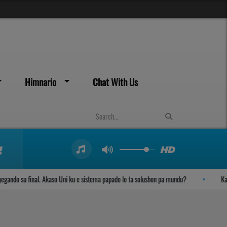
Himnario
Chat With Us
do su final. Akaso Uni ku e sistema papado lo ta solushon pa mundu?
Kambio