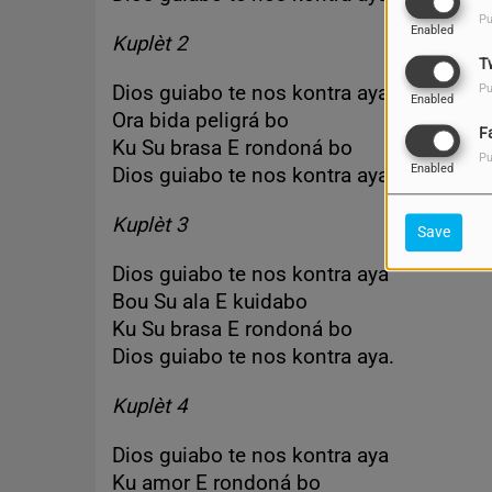
Pu
Enabled
Kuplèt 2
T
Dios guiabo te nos kontra aya
Pu
Enabled
Ora bida peligrá bo
F
Ku Su brasa E rondoná bo
Pu
Enabled
Dios guiabo te nos kontra aya.
Kuplèt 3
Save
Dios guiabo te nos kontra aya
Bou Su ala E kuidabo
Ku Su brasa E rondoná bo
Dios guiabo te nos kontra aya.
Kuplèt 4
Dios guiabo te nos kontra aya
Ku amor E rondoná bo