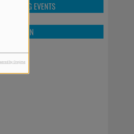
UPCOMING EVENTS
FIND US ON
wered by Orejime