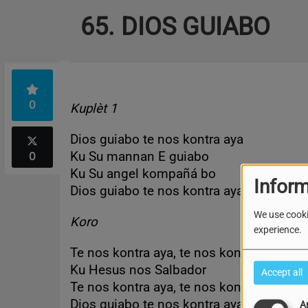
65. DIOS GUIABO
0
Kuplèt 1
Dios guiabo te nos kontra aya
0
Ku Su mannan E guiabo
Ku Su angel kompañá bo
Inform
Dios guiabo te nos kontra aya.
We use cooki
Koro
experience.
Te nos kontra aya, te nos kontra aya
Ku Hesus nos Salbador
Accept all
Te nos kontra aya, te nos kontra
Dios guiabo te nos kontra aya.
A