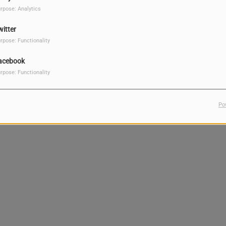
rpose: Analytics
witter
rpose: Functionality
acebook
rpose: Functionality
Po