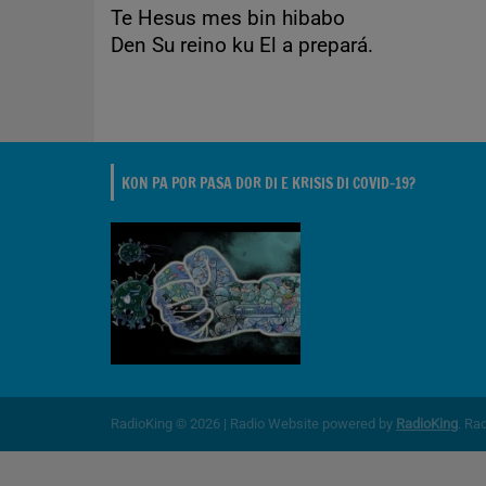
Te Hesus mes bin hibabo
Den Su reino ku El a prepará.
KON PA POR PASA DOR DI E KRISIS DI COVID-19?
RadioKing © 2026 | Radio Website powered by
RadioKing
. Ra