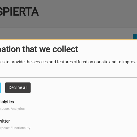
SPIERTA
ation that we collect
es to provide the services and features offered on our site and to improve
Decline all
nalytics
rpose: Analytics
witter
rpose: Functionality