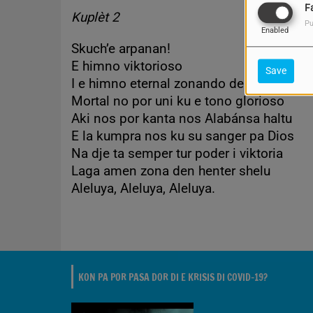
F
Kuplèt 2
Pu
Enabled
Skuch’e arpanan!
E himno viktorioso
Save
I e himno eternal zonando den e shelu
Mortal no por uni ku e tono glorioso
Aki nos por kanta nos Alabánsa haltu
E la kumpra nos ku su sanger pa Dios
Na dje ta semper tur poder i viktoria
Laga amen zona den henter shelu
Aleluya, Aleluya, Aleluya.
KON PA POR PASA DOR DI E KRISIS DI COVID-19?