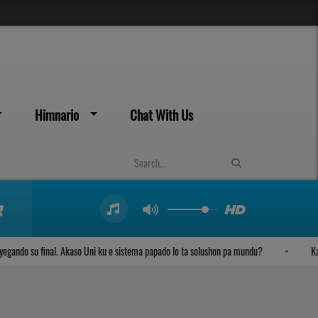
Himnario
Chat With Us
ndo su final. Akaso Uni ku e sistema papado lo ta solushon pa mundu?
Kambi