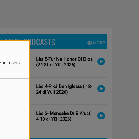
LATEST PODCASTS
MORE
Lès 5-Tur Na Honor Di Dios
 our users'
(24-31 di Yüli 2026)
Lès 4-Piká Den Iglesia ( 18-
24 di Yüli 2026)
Lès 2- Mensahe Di E Krus(
4-10 di Yüli 2026)