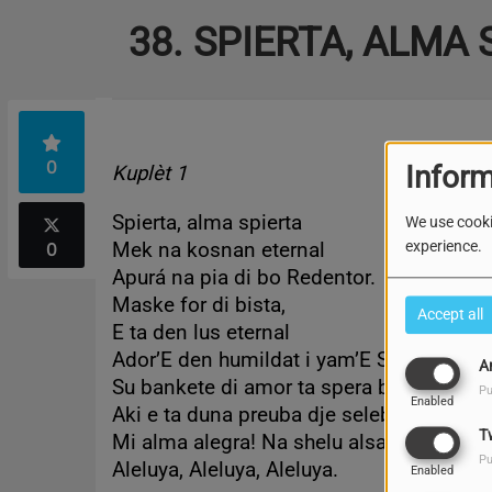
38. SPIERTA, ALMA 
0
Inform
Kuplèt 1
Spierta, alma spierta
We use cooki
experience.
0
Mek na kosnan eternal
Apurá na pia di bo Redentor.
Maske for di bista,
Accept all
E ta den lus eternal
Ador’E den humildat i yam’E Señor
A
Su bankete di amor ta spera bo aya
Pu
Enabled
Aki e ta duna preuba dje selebrashon
T
Mi alma alegra! Na shelu alsa bos
Pu
Aleluya, Aleluya, Aleluya.
Enabled