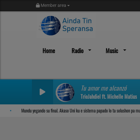
Member area
Home
Radio
Music
Sosega den Señor
Tu amor me alcanzó
TrioJahdiel ft. Michelle Matius
Mundu yegando su final. Akaso Uni ku e sistema papado lo ta solushon pa mund